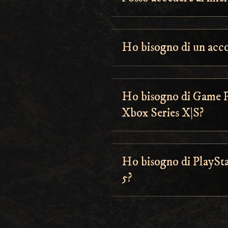
Ho bisogno di un acc
Ho bisogno di Game P
Xbox Series X|S?
Ho bisogno di PlaySta
5?