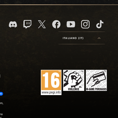
ITALIANO (IT)
um,
no
ri