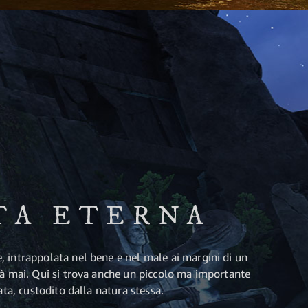
TA ETERNA
 intrappolata nel bene e nel male ai margini di un
rà mai. Qui si trova anche un piccolo ma importante
ata, custodito dalla natura stessa.