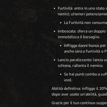
Furtività: entra in uno stato
nemici; ulteriori potenziame
La Furtività non consum
I
mboscata: sferra un doppio f
immobilizza il bersaglio.
Infligge danni bonus per
anche senza Furtività o P
Lancio paralizzante: lancia u
schiena, rallenta il nemico.
Se hai punti combo a suff
uso).
Abilità definitiva: infligge il 20
dopo aver usato un’abilità, guad
Grazie per il tuo continuo supp