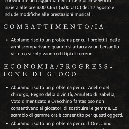
Il downtime dell'aggiornamento 1.6.3 di New World
inizierà alle ore 8:00 CEST (6:00 UTC) del 17 agosto e
include modifiche alle prestazioni musicali.
COMBAT­­
TIMENTO­/
IA
Abbiamo risolto un problema per cui i proiettili delle
armi scomparivano quando si attaccava un bersaglio
vicino o si colpivano certi tipi di terreno.
ECONOMIA­­­/
PROGRESS
­­­
IONE DI GIOCO
Abbiamo risolto un problema per cui Anello del
chirurgo, Pegno della divinità, Amuleto di Isabella,
Voto dimenticato e Orecchino fantasioso non
consentivano ai giocatori di sostituire le gemme. Lo
scambio di gemme ora è consentito per questi oggetti.
Abbiamo risolto un problema per cui l’Orecchino