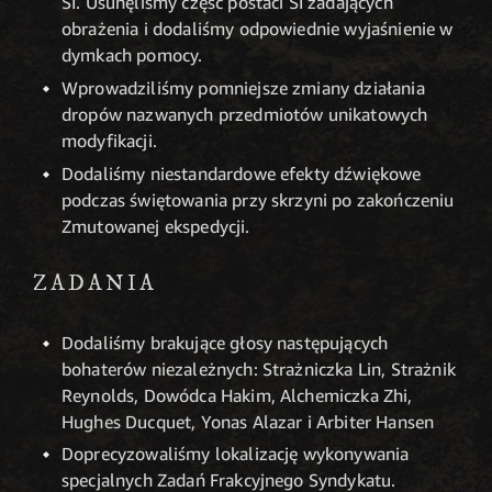
SI. Usunęliśmy część postaci SI zadających
obrażenia i dodaliśmy odpowiednie wyjaśnienie w
dymkach pomocy.
Wprowadziliśmy pomniejsze zmiany działania
dropów nazwanych przedmiotów unikatowych
modyfikacji.
Dodaliśmy niestandardowe efekty dźwiękowe
podczas świętowania przy skrzyni po zakończeniu
Zmutowanej ekspedycji.
ZADANIA
Dodaliśmy brakujące głosy następujących
bohaterów niezależnych: Strażniczka Lin, Strażnik
Reynolds, Dowódca Hakim, Alchemiczka Zhi,
Hughes Ducquet, Yonas Alazar i Arbiter Hansen
Doprecyzowaliśmy lokalizację wykonywania
specjalnych Zadań Frakcyjnego Syndykatu.