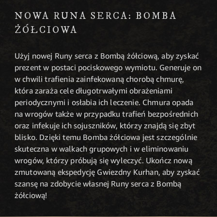
NOWA RUNA SERCA: BOMBA
ŻÓŁCIOWA
Użyj nowej Runy serca z Bombą żółciową, aby zyskać
prezent w postaci pociskowego wymiotu. Generuje on
w chwili trafienia zainfekowaną chorobą chmurę,
która zaraża cele długotrwałymi obrażeniami
periodycznymi i osłabia ich leczenie. Chmura opada
na wrogów także w przypadku trafień bezpośrednich
oraz infekuje ich sojuszników, którzy znajdą się zbyt
blisko. Dzięki temu Bomba żółciowa jest szczególnie
skuteczna w walkach grupowych i w eliminowaniu
wrogów, którzy próbują się wyleczyć. Ukończ nową
zmutowaną ekspedycję Gwiezdny Kurhan, aby zyskać
szansę na zdobycie własnej Runy serca z Bombą
żółciową!