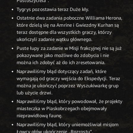
Pustoszyciela”.
Tygrys pozostawia teraz Duże kły.
Ostatnie dwa zadania poboczne Williama Herona,
które dzielą się na Amrine i Gwiezdny Kurhan są
teraz dostępne dla wszystkich graczy, którzy
ukończyli zadanie wątku głównego.
Puste łupy za zadanie w Misji frakcyjnej nie są już
pokazywane jako możliwe do zdobycia i nie
można ich zdobyć aż do ich zresetowania.
Naprawiliśmy błąd dotyczący zadań, które
wymagają od graczy wejścia do Ekspedycji. Teraz
można je ukończyć poprzez Wyszukiwarkę grup
lub użycie drzwi.
Naprawiliśmy błąd, który powodował, że projekty
miasteczka w Piaskobrzegach obejmowały
nieprawidłową faunę.
Naprawiliśmy błąd, który uniemożliwiał misjom
Łowcy głów ukończenie „Rozrostu”.