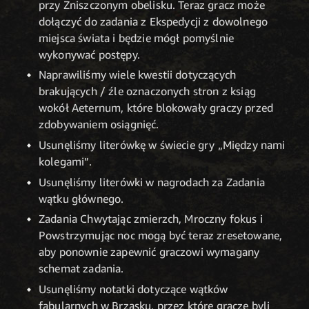
przy Zniszczonym obelisku. Teraz gracz może
dołączyć do zadania z Ekspedycji z dowolnego
miejsca świata i będzie mógł pomyślnie
wykonywać postępy.
Naprawiliśmy wiele kwestii dotyczących
brakujących / źle oznaczonych stron z ksiąg
wokół Aeternum, które blokowały graczy przed
zdobywaniem osiągnięć.
Usunęliśmy literówkę w świecie gry „Między nami
kolegami”.
Usunęliśmy literówki w nagrodach za Zadania
wątku głównego.
Zadania Chwytając zmierzch, Mroczny fokus i
Powstrzymując noc mogą być teraz zresetowane,
aby ponownie zapewnić graczowi wymagany
schemat zadania.
Usunęliśmy notatki dotyczące wątków
fabularnych w Brzasku, przez które gracze byli