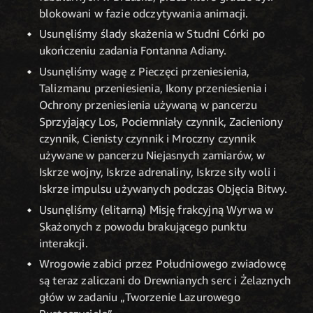
blokowani w fazie odczytywania animacji.
Usunęliśmy ślady skażenia w Studni Córki po
ukończeniu zadania Fontanna Adiany.
Usunęliśmy wagę z Pieczęci przeniesienia,
Talizmanu przeniesienia, Ikony przeniesienia i
Ochrony przeniesienia używaną w pancerzu
Sprzyjający Los, Pociemniały czynnik, Zacieniony
czynnik, Cienisty czynnik i Mroczny czynnik
używane w pancerzu Niejasnych zamiarów, w
Iskrze wojny, Iskrze adrenaliny, Iskrze siły woli i
Iskrze impulsu używanych podczas Objęcia Bitwy.
Usunęliśmy (elitarną) Misję frakcyjną Wyrwa w
Skażonych z powodu brakującego punktu
interakcji.
Wrogowie zabici przez Południowego zwiadowcę
są teraz zaliczani do Drewnianych serc i Żelaznych
głów w zadaniu „Tworzenie Lazurowego