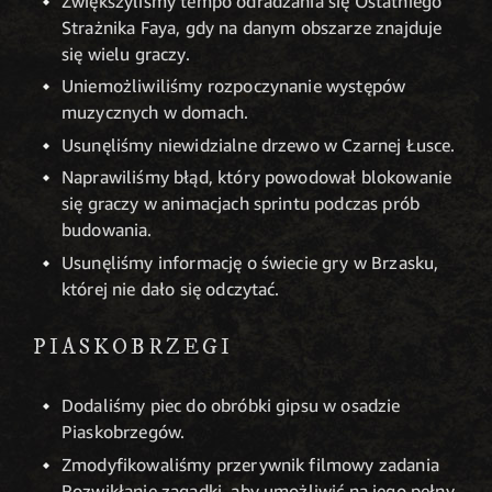
Zwiększyliśmy tempo odradzania się Ostatniego
Strażnika Faya, gdy na danym obszarze znajduje
się wielu graczy.
Uniemożliwiliśmy rozpoczynanie występów
muzycznych w domach.
Usunęliśmy niewidzialne drzewo w Czarnej Łusce.
Naprawiliśmy błąd, który powodował blokowanie
się graczy w animacjach sprintu podczas prób
budowania.
Usunęliśmy informację o świecie gry w Brzasku,
której nie dało się odczytać.
PIASKOBRZEGI
Dodaliśmy piec do obróbki gipsu w osadzie
Piaskobrzegów.
Zmodyfikowaliśmy przerywnik filmowy zadania
Rozwikłanie zagadki, aby umożliwić na jego pełny