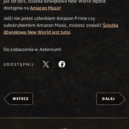
już od dziś, ścieżka dźwiękowa New World będzie
dostępna na
Amazon Music
!
Jeśli nie jesteś członkiem Amazon Prime czy
subskrybentem Amazon Music, możesz znaleźć
Ścieżka
dźwiękowa New World jest tutaj
.
Do zobaczenia w Aeternum!
UDOSTĘPNIJ
WSTECZ
DALEJ