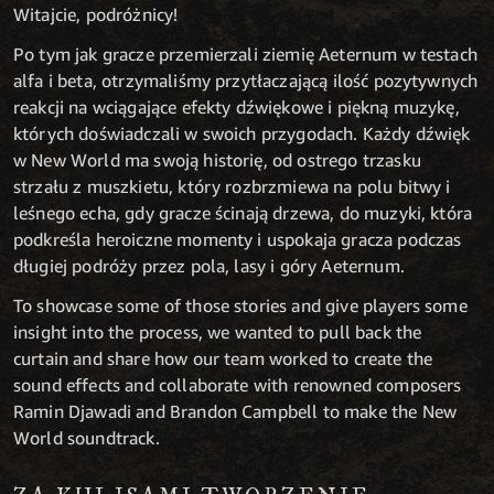
Witajcie, podróżnicy!
Po tym jak gracze przemierzali ziemię Aeternum w testach
alfa i beta, otrzymaliśmy przytłaczającą ilość pozytywnych
reakcji na wciągające efekty dźwiękowe i piękną muzykę,
których doświadczali w swoich przygodach. Każdy dźwięk
w New World ma swoją historię, od ostrego trzasku
strzału z muszkietu, który rozbrzmiewa na polu bitwy i
leśnego echa, gdy gracze ścinają drzewa, do muzyki, która
podkreśla heroiczne momenty i uspokaja gracza podczas
długiej podróży przez pola, lasy i góry Aeternum.
To showcase some of those stories and give players some
insight into the process, we wanted to pull back the
curtain and share how our team worked to create the
sound effects and collaborate with renowned composers
Ramin Djawadi and Brandon Campbell to make the New
World soundtrack.