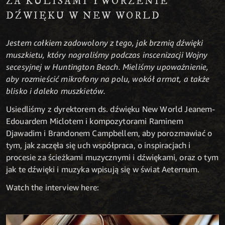
ZA KULISAMI TWORZENIE
DŹWIĘKU W NEW WORLD
Jestem całkiem zadowolony z tego, jak brzmią dźwięki
muszkietu, który nagraliśmy podczas inscenizacji Wojny
secesyjnej w Huntington Beach. Mieliśmy upoważnienie,
aby rozmieścić mikrofony na polu, wokół armat, a także
blisko i daleko muszkietów.
Usiedliśmy z dyrektorem ds. dźwięku New World Jeanem-
Edouardem Miclotem i kompozytorami Raminem
Djawadim i Brandonem Campbellem, aby porozmawiać o
tym, jak zaczęła się uch współpraca, o inspiracjach i
procesie za ścieżkami muzycznymi i dźwiękami, oraz o tym
jak te dźwięki i muzyka wpisują się w świat Aeternum.
Watch the interview here: