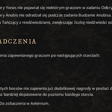
óry Yonas nie pojawiał się niektórym graczom w zadaniu Odkry
óry Anubis nie odradzał się podczas zadania Budzenie Anubisa.
 Tańczący z niedźwiedziami, zwiększając liczbę niedźwiedzi od
ADCZENIA
enia zapewnianego graczom po następujących starciach:
 tych bossów nie zapewnia już dodatkowej nagrody w postaci 
az bardziej dopasowane do poziomu każdego starcia.
 Do zobaczenia w Aeternum.