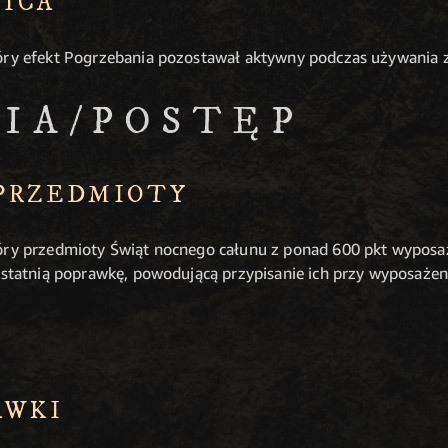
ICA
óry efekt Pogrzebania pozostawał aktywny podczas używania z
IA/POSTĘP
PRZEDMIOTY
óry przedmioty Świąt nocnego całunu z ponad 600 pkt wyposaż
 ostatnią poprawkę, powodującą przypisanie ich przy wyposażen
AWKI