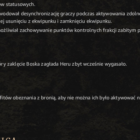
ów statusowych.
owodował desynchronizację graczy podczas aktywowania zdoln
jej usunięciu z ekwipunku i zamknięciu ekwipunku.
ożliwiał zachowywanie punktów kontrolnych frakcji zabitym p
óry zaklęcie Boska zagłada Heru zbyt wcześnie wygasało.
fitów obeznania z bronią, aby nie można ich było aktywować n