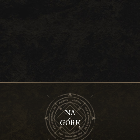
NA
GÓRĘ