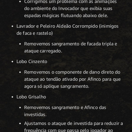
Corrigimos um problema com as animações
do ambiente do Invocador que exibia suas
espadas mágicas flutuando abaixo dele.
Lavrador e Peleiro Aldeão Corrompido (inimigos
de faca e rastelo)
Removemos sangramento de facada tripla e
ataque carregado.
Lobo Cinzento
Removemos o componente de dano direto do
ataque ao tendão ativado por Afinco para que
agora só aplique sangramento.
Lobo Grisalho
Removemos sangramento e Afinco das
investidas.
Ajustamos o ataque de investida para reduzir a
frequência com que passa pelo jogador ao