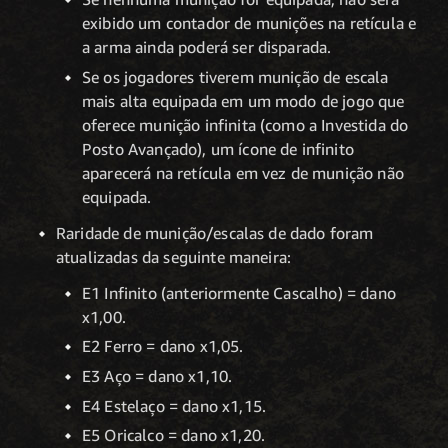
exibido um contador de munições na retícula e
a arma ainda poderá ser disparada.
Se os jogadores tiverem munição de escala
mais alta equipada em um modo de jogo que
oferece munição infinita (como a Investida do
Posto Avançado), um ícone de infinito
aparecerá na retícula em vez de munição não
equipada.
Raridade de munição/escalas de dado foram
atualizadas da seguinte maneira:
E1 Infinito (anteriormente Cascalho) = dano
x1,00.
E2 Ferro = dano x1,05.
E3 Aço = dano x1,10.
E4 Estelaço = dano x1,15.
E5 Oricalco = dano x1,20.