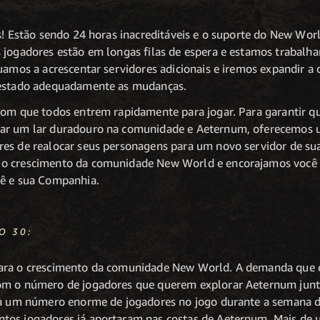
s! Estão sendo 24 horas inacreditáveis e o suporte do New Wor
s jogadores estão em longas filas de espera e estamos trabal
uamos a acrescentar servidores adicionais e iremos expandir a
testado adequadamente as mudanças.
 com que todos entrem rapidamente para jogar. Para garantir
rar um lar duradouro na comunidade e Aeternum, oferecemos 
es de realocar seus personagens para um novo servidor de su
o crescimento da comunidade New World e encorajamos você a 
cê e sua Companhia.
O 30:
para o crescimento da comunidade New World. A demanda que 
om o número de jogadores que querem explorar Aeternum junto
s a um número enorme de jogadores no jogo durante a semana 
tos jogadores já aportaram nas costas de Aeternum. Mais de 