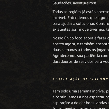
Saudações, aventureiros!
Todas as regiões já estão aberta
incrível. Entendemos que algun
para ajudar a solucionar. Contin
existentes assim que tivermos 
Nosso único foco agora é fazer
aberto agora, e também encont
duas semanas a todos os jogador
Agradecemos sua paciência com 
duradouros de servidor para vo
ATUALIZAÇÃO DE SETEMBR
Tem sido uma semana incrível 
e continuamos a nos espantar c
aspiração; a de dar boas-vinda
francamente surpresos com quan