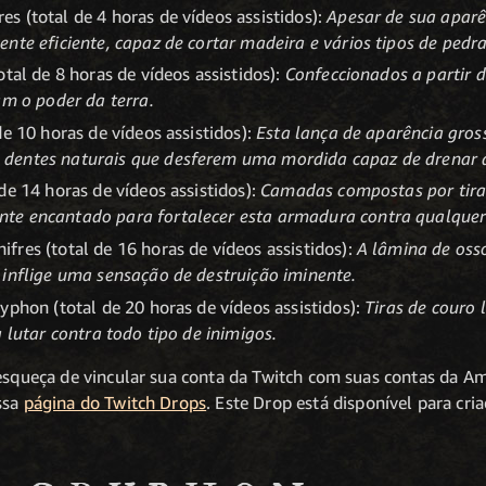
 (total de 4 horas de vídeos assistidos):
Apesar de sua apar
nte eficiente, capaz de cortar madeira e vários tipos de pedra
tal de 8 horas de vídeos assistidos):
Confeccionados a partir 
am o poder da terra.
de 10 horas de vídeos assistidos):
Esta lança de aparência gros
dentes naturais que desferem uma mordida capaz de drenar 
de 14 horas de vídeos assistidos):
Camadas compostas por tira
te encantado para fortalecer esta armadura contra qualquer
res (total de 16 horas de vídeos assistidos):
A lâmina de oss
 inflige uma sensação de destruição iminente.
yphon (total de 20 horas de vídeos assistidos):
Tiras de couro 
 lutar contra todo tipo de inimigos.
 esqueça de vincular sua conta da Twitch com suas contas da
ssa
página do Twitch Drops
. Este Drop está disponível para cr