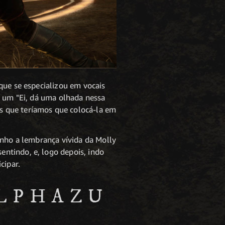
que se especializou em vocais
m um "Ei, dá uma olhada nessa
s que teríamos que colocá-la em
enho a lembrança vívida da Molly
ntindo, e, logo depois, indo
cipar.
ALPHAZU