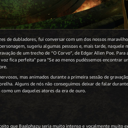
zes de dubladores, fui conversar com um dos nossos maravilho
o personagem, sugeriu algumas pessoas e, mais tarde, naquele
avação de um trecho de “O Corvo”, de Edgar Allen Poe. Para a
a voz fica perfeita" para "Se ao menos pudéssemos encontrar um
ore.
nervosos, mas animados durante a primeira sessão de gravação.
a orelha. Alguns de nós não conseguimos deixar de falar durante
a como um daqueles atores da era de ouro.
ceito que Baalphazu seria muito intenso e vocalmente muito e