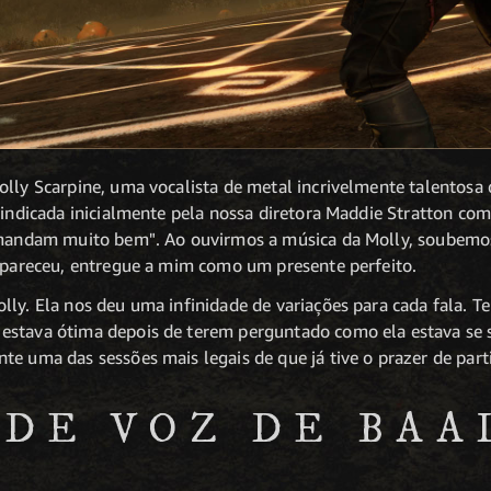
olly Scarpine, uma vocalista de metal incrivelmente talentosa 
i indicada inicialmente pela nossa diretora Maddie Stratton co
s mandam muito bem". Ao ouvirmos a música da Molly, soubemo
 apareceu, entregue a mim como um presente perfeito.
lly. Ela nos deu uma infinidade de variações para cada fala. T
stava ótima depois de terem perguntado como ela estava se se
e uma das sessões mais legais de que já tive o prazer de parti
 DE VOZ DE BA