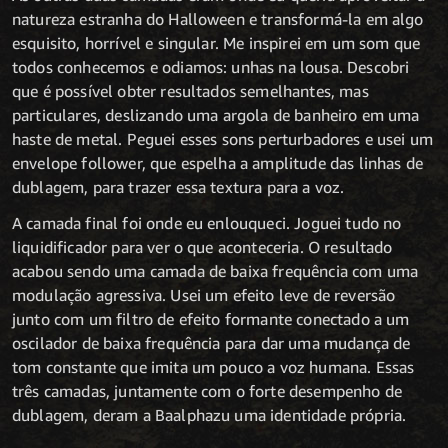
natureza estranha do Halloween e transformá-la em algo
esquisito, horrível e singular. Me inspirei em um som que
todos conhecemos e odiamos: unhas na lousa. Descobri
que é possível obter resultados semelhantes, mas
particulares, deslizando uma argola de banheiro em uma
haste de metal. Peguei esses sons perturbadores e usei um
envelope follower, que espelha a amplitude das linhas de
dublagem, para trazer essa textura para a voz.
A camada final foi onde eu enlouqueci. Joguei tudo no
liquidificador para ver o que aconteceria. O resultado
acabou sendo uma camada de baixa frequência com uma
modulação agressiva. Usei um efeito leve de reversão
junto com um filtro de efeito formante conectado a um
oscilador de baixa frequência para dar uma mudança de
tom constante que imita um pouco a voz humana. Essas
três camadas, juntamente com o forte desempenho de
dublagem, deram a Baalphazu uma identidade própria.