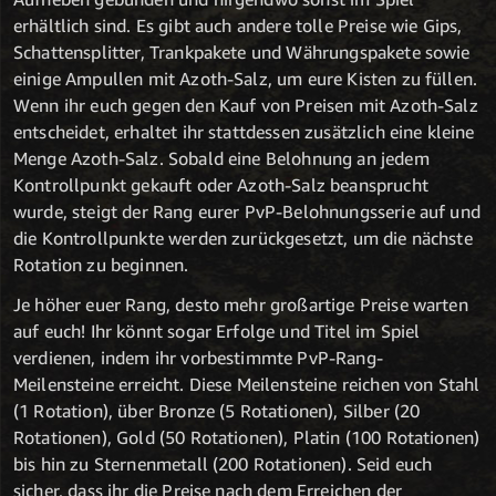
erhältlich sind. Es gibt auch andere tolle Preise wie Gips,
Schattensplitter, Trankpakete und Währungspakete sowie
einige Ampullen mit Azoth-Salz, um eure Kisten zu füllen.
Wenn ihr euch gegen den Kauf von Preisen mit Azoth-Salz
entscheidet, erhaltet ihr stattdessen zusätzlich eine kleine
Menge Azoth-Salz. Sobald eine Belohnung an jedem
Kontrollpunkt gekauft oder Azoth-Salz beansprucht
wurde, steigt der Rang eurer PvP-Belohnungsserie auf und
die Kontrollpunkte werden zurückgesetzt, um die nächste
Rotation zu beginnen.
Je höher euer Rang, desto mehr großartige Preise warten
auf euch! Ihr könnt sogar Erfolge und Titel im Spiel
verdienen, indem ihr vorbestimmte PvP-Rang-
Meilensteine erreicht. Diese Meilensteine reichen von Stahl
(1 Rotation), über Bronze (5 Rotationen), Silber (20
Rotationen), Gold (50 Rotationen), Platin (100 Rotationen)
bis hin zu Sternenmetall (200 Rotationen). Seid euch
sicher, dass ihr die Preise nach dem Erreichen der