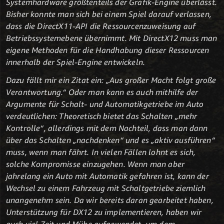
Systemhardware größtenteils der Grafik-Engine überlässt.
Bisher konnte man sich bei einem Spiel darauf verlassen,
dass die DirectX11-API die Ressourcenzuweisung auf
Betriebssystemebene übernimmt. Mit DirectX12 muss man
eigene Methoden für die Handhabung dieser Ressourcen
innerhalb der Spiel-Engine entwickeln.
Dazu fällt mir ein Zitat ein: „Aus großer Macht folgt große
Verantwortung.“ Oder man kann es auch mithilfe der
Argumente für Schalt- und Automatikgetriebe im Auto
verdeutlichen: Theoretisch bietet das Schalten „mehr
Kontrolle“, allerdings mit dem Nachteil, dass man dann
über das Schalten „nachdenken“ und es „aktiv ausführen“
muss, wenn man fährt. In vielen Fällen lohnt es sich,
solche Kompromisse einzugehen. Wenn man aber
jahrelang ein Auto mit Automatik gefahren ist, kann der
Wechsel zu einem Fahrzeug mit Schaltgetriebe ziemlich
unangenehm sein. Da wir bereits daran gearbeitet haben,
Unterstützung für DX12 zu implementieren, haben wir
auch viel Zeit und Mühe aufgewendet, um dem