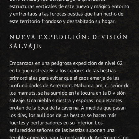
estructuras verticales de este nuevo y mágico entorno
y enfrentaos a las feroces bestias que han hecho de
este territorio frondoso y deshabitado su hogar.
NUEVA EXPEDICIÓN: DIVISIÓN
SALVAJE
Embarcaos en una peligrosa expedición de nivel 62+
en la que rastrearéis a los señores de las bestias
primordiales para evitar que el caos emerja de las
profundidades de Aetérnum. Mahantaram, el señor de
los mamuts, se ha sumido en la locura en la División
salvaje. Una niebla siniestra y esporas inquietantes
brotan de la boca de la caverna. A medida que pasan
los días, los aullidos de las bestias se hacen más
fuertes y perturbadores en su interior. Los
enfurecidos señores de las bestias suponen una
terrible amenaza para la población de Aetérnum si no