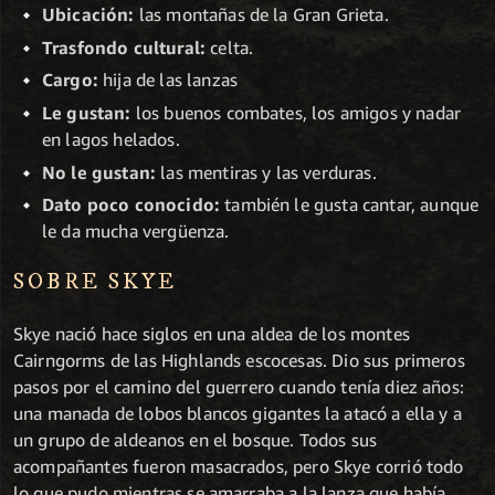
Ubicación:
las montañas de la Gran Grieta.
Trasfondo cultural:
celta.
Cargo:
hija de las lanzas
Le gustan:
los buenos combates, los amigos y nadar
en lagos helados.
No le gustan:
las mentiras y las verduras.
Dato poco conocido:
también le gusta cantar, aunque
le da mucha vergüenza.
SOBRE SKYE
Skye nació hace siglos en una aldea de los montes
Cairngorms de las Highlands escocesas. Dio sus primeros
pasos por el camino del guerrero cuando tenía diez años:
una manada de lobos blancos gigantes la atacó a ella y a
un grupo de aldeanos en el bosque. Todos sus
acompañantes fueron masacrados, pero Skye corrió todo
lo que pudo mientras se amarraba a la lanza que había