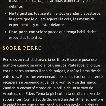
(hasta que se harta), las ardillas (comerlas) y estar
delante.
No le gustan
: los asentamientos grandes y apestosos,
la gente que le quiere agarrar la cola, las mesas de
experimentos y no estar delante.
Dato poco conocido
: puede que tenga habilidades
especiales latentes.
SOBRE PERRO
Perro es en realidad una cría de lince. Grace le puso ese
nombre cuando se unió a los Cuervos Plateados: dijo que
era un perro sarnoso lleno de pulgas, y así se llama desde
entonces. Perro fue envenenado por unas toxinas e intentó
recuperarse bebiendo agua, pero vomitó y se desmayó.
Zander lo encontró tirado en la orilla de un arroyo de
Arboleda del Edén. Tenía la piel cubierta de úlceras verdes
supurantes. Con la ayuda del guardián del alma, el hombre
lo cuidó hasta que se recuperó, y Eynon Voyle, un druida