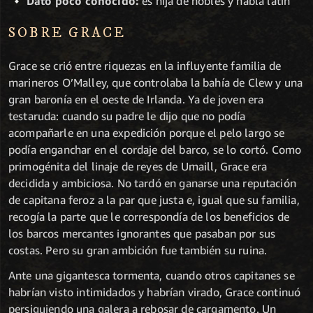
Dato poco conocido:
es hija de nobles y habla latín
SOBRE GRACE
Grace se crió entre riquezas en la influyente familia de
marineros O’Malley, que controlaba la bahía de Clew y una
gran baronía en el oeste de Irlanda. Ya de joven era
testaruda: cuando su padre le dijo que no podía
acompañarle en una expedición porque el pelo largo se
podía enganchar en el cordaje del barco, se lo cortó. Como
primogénita del linaje de reyes de Umaill, Grace era
decidida y ambiciosa. No tardó en ganarse una reputación
de capitana feroz a la par que justa e, igual que su familia,
recogía la parte que le correspondía de los beneficios de
los barcos mercantes ignorantes que pasaban por sus
costas. Pero su gran ambición fue también su ruina.
Ante una gigantesca tormenta, cuando otros capitanes se
habrían visto intimidados y habrían virado, Grace continuó
persiguiendo una galera a rebosar de cargamento. Un