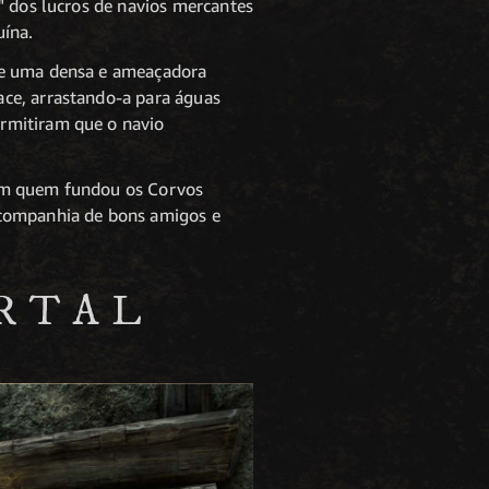
" dos lucros de navios mercantes
uína.
tre uma densa e ameaçadora
ace, arrastando-a para águas
rmitiram que o navio
com quem fundou os Corvos
 companhia de bons amigos e
ORTAL