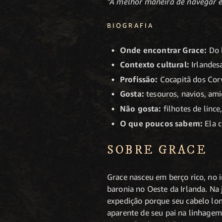
"A melhor maneira de navegar e
BIOGRAFIA
Onde encontrar Grace:
Do 
Contexto cultural:
Irlandes
Profissão:
Cocapitã dos Cor
Gosta:
tesouros, navios, am
Não gosta:
filhotes de lince
O que poucos sabem:
Ela c
SOBRE GRACE
Grace nasceu em berço rico, no 
baronia no Oeste da Irlanda. Na
expedição porque seu cabelo lon
aparente de seu pai na linhagem