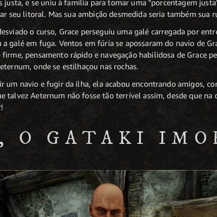
s justa, e se uniu à família para tomar uma "porcentagem justa
sar seu litoral. Mas sua ambição desmedida seria também sua r
desviado o curso, Grace perseguiu uma galé carregada por en
a galé em fuga. Ventos em fúria se apossaram do navio de Gr
 firme, pensamento rápido e navegação habilidosa de Grace pe
eternum, onde se estilhaçou nas rochas.
r um navio e fugir da ilha, ela acabou encontrando amigos, 
e talvez Aeternum não fosse tão terrível assim, desde que na
!
, O GATAKI IM