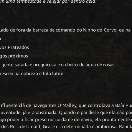
m uma tempestade é velejar por dentro dela."
lado de fora da barraca de comando do Ninho do Corvo, ou na
a
vos Prateados
igos próximos
, gente safada e preguiçosa e o cheiro de água de rosas
resceu na nobreza e fala latim
influente clã de navegantes O’Malley, que controlava a Baía P
 juventude, já era obstinada. Quando o pai disse que ela não 
go poderia ficar preso no cordame do navio, ela prontamente 
 dos Reis de Umaill, Grace era determinada e ambiciosa. Rapi