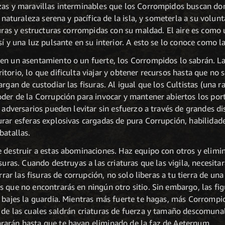
zas y maravillas interminables que los Corrompidos buscan dom
a naturaleza serena y pacífica de la isla, y someterla a su volunt
turas y estructuras corrompidas con su maldad. El aire es com
í y una luz pulsante en su interior. A esto se lo conoce como la
en un asentamiento o un fuerte, los Corrompidos lo sabrán. La
torio, lo que dificulta viajar y obtener recursos hasta que no s
argan de custodiar las fisuras. Al igual que los Cultistas (una 
oder de la Corrupción para invocar y mantener abiertos los por
s adversarios pueden levitar sin esfuerzo a través de grandes di
urar esferas explosivas cargadas de pura Corrupción, habilidad
batallas.
e destruir a estas abominaciones. Haz equipo con otros y elim
isuras. Cuando destruyas a las criaturas que las vigila, necesit
errar las fisuras de corrupción, no solo liberas a tu tierra de u
 que no encontrarás en ningún otro sitio. Sin embargo, las fig
 bajes la guardia. Mientras más fuerte te hagas, más Corrompid
 de las cuales saldrán criaturas de fuerza y tamaño descomun
rarán hasta que te hayan eliminado de la faz de Aeternum.