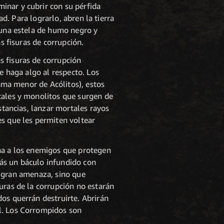
inar y cubrir con su pérfida
ad. Para lograrlo, abren la tierra
o una estela de humo negro y
s fisuras de corrupción.
s fisuras de corrupción
e haga algo al respecto. Los
rama menor de Acólitos), estos
tales y monolitos que surgen de
stancias, lanzar mortales rayos
es que les permiten voltear
ina a los enemigos que protegen
arás un báculo infundido con
na gran amenaza, sino que
uras de la corrupción no estarán
os querrán destruirte. Abrirán
al. Los Corrompidos son