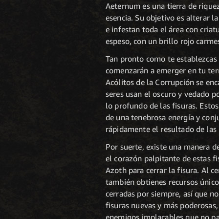
Aeternum es una tierra de rique
esencia. Su objetivo es alterar l
e infestan toda el área con cria
espeso, con un brillo rojo carmes
Tan pronto como te establezcas 
comenzarán a emerger en tu terri
Acólitos de la Corrupción se enc
seres usan el oscuro y vedado p
lo profundo de las fisuras. Esto
de una tenebrosa energía y conj
rápidamente el resultado de las 
Por suerte, existe una manera d
el corazón palpitante de estas f
Azoth para cerrar la fisura. Al c
también obtienes recursos únicos
cerradas por siempre, así que no
fisuras nuevas y más poderosas,
enemigos implacables que no pa