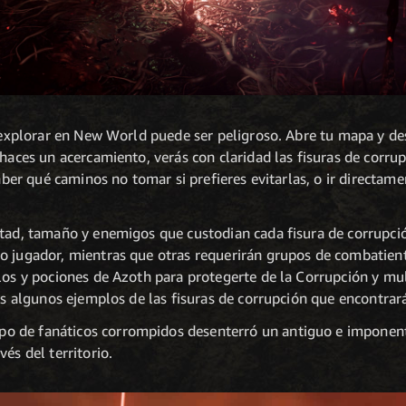
a explorar en New World puede ser peligroso. Abre tu mapa y de
 haces un acercamiento, verás con claridad las fisuras de corr
saber qué caminos no tomar si prefieres evitarlas, o ir directame
ltad, tamaño y enemigos que custodian cada fisura de corrupció
lo jugador, mientras que otras requerirán grupos de combatie
los y pociones de Azoth para protegerte de la Corrupción y mul
rás algunos ejemplos de las fisuras de corrupción que encontra
po de fanáticos corrompidos desenterró un antiguo e imponente
és del territorio.