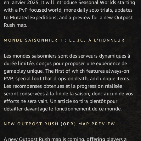
en janvier 2025. It will introduce Seasonal Worlds starting
with a PvP focused world, more daily solo trials, updates
to Mutated Expeditions, and a preview for a new Outpost
Rush map.
MONDE SAISONNIER 1 : LE JCJ À L'HONNEUR
Les mondes saisonniers sont des serveurs dynamiques à
durée limitée, conçus pour proposer une expérience de
gameplay unique. The first of which features always-on
PVP, special loot that drops on death, and unique items.
Les récompenses obtenues et la progression réalisée
seront conservées à la fin de la saison, donc aucun de vos
efforts ne sera vain. Un article sortira bientôt pour
détailler davantage le fonctionnement de ce monde.
NEW OUTPOST RUSH (OPR) MAP PREVIEW
A new Outpost Rush map is coming, offering players a