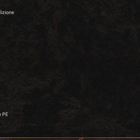
dizione
e PE