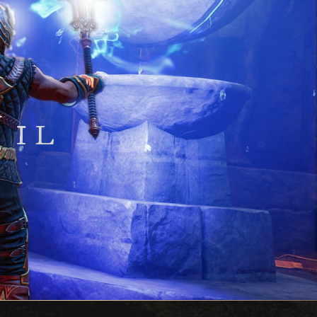
A
 IL