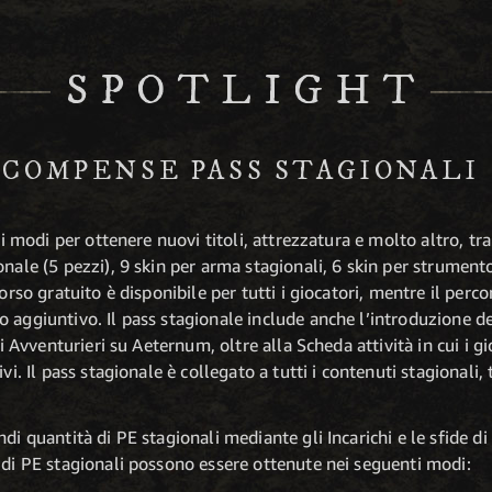
SPOTLIGHT
ICOMPENSE PASS STAGIONALI
di modi per ottenere nuovi titoli, attrezzatura e molto altro, tr
onale (5 pezzi), 9 skin per arma stagionali, 6 skin per strument
corso gratuito è disponibile per tutti i giocatori, mentre il pe
 aggiuntivo. Il pass stagionale include anche l’introduzione de
gli Avventurieri su Aeternum, oltre alla Scheda attività in cui i
vi. Il pass stagionale è collegato a tutti i contenuti stagionali, t
di quantità di PE stagionali mediante gli Incarichi e le sfide di 
 di PE stagionali possono essere ottenute nei seguenti modi: