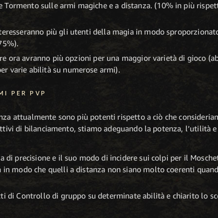
Tormento sulle armi magiche e a distanza. (10% in più rispetto
teresseranno più gli utenti della magia in modo sproporzionat
-75%).
icare ora avranno più opzioni per una maggior varietà di gioco (
r varie abilità su numerose armi).
MI PER PVP
nza attualmente sono più potenti rispetto a ciò che consideria
ttivi di bilanciamento, stiamo adeguando la potenza, l’utilità 
a di precisione e il suo modo di incidere sui colpi per il Mosche
a in modo che quelli a distanza non siano molto coerenti quando
i di Controllo di gruppo su determinate abilità e chiarito lo sc