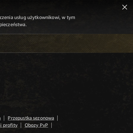
dczenia usług użytkownikowi, w tym
zpieczeństwa.
a
Przepustka sezonowa
i profity
Obozy PvP