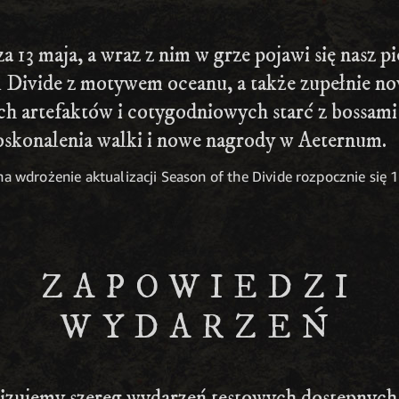
za 13 maja, a wraz z nim w grze pojawi się nasz 
Divide z motywem oceanu, a także zupełnie nowy
 artefaktów i cotygodniowych starć z bossami ś
konalenia walki i nowe nagrody w Aeternum.
a wdrożenie aktualizacji Season of the Divide rozpocznie się 
ZAPOWIEDZI
WYDARZEŃ
izujemy szereg wydarzeń testowych dostępnych 