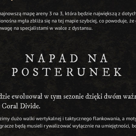
ajnowszą mapę areny 3 na 3, która będzie największą z dotyc
ionośna mgła zbliża się na tej mapie szybciej, co powoduje, że
wagę na specjalistami w walce z dystansu.
NAPAD NA
POSTERUNEK
ędzie ewoluował w tym sezonie dzięki dwóm w
 Coral Divide.
zimy dużo walki wertykalnej i taktycznego flankowania, a m
z gracze będą musieli rywalizować wyłącznie na umiejętności, b