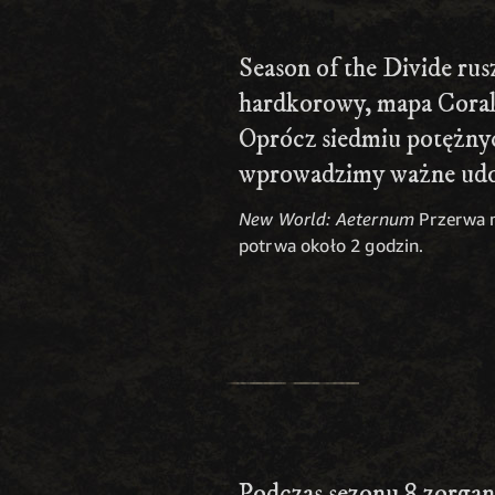
Season of the Divide rus
hardkorowy, mapa Coral 
Oprócz siedmiu potężnych
wprowadzimy ważne udos
New World: Aeternum
Przerwa n
potrwa około 2 godzin.
Podczas sezonu 8 zorgan