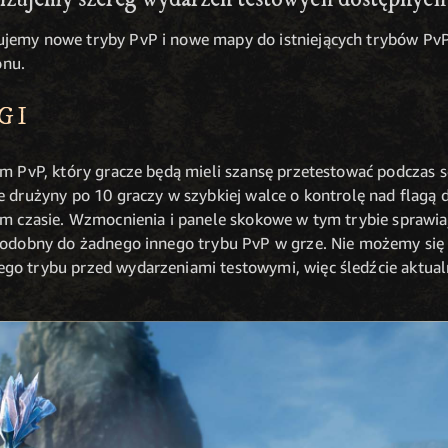
jemy nowe tryby PvP i nowe mapy do istniejących trybów PvP
onu.
GI
em PvP, który gracze będą mieli szansę przetestować podczas 
e drużyny po 10 graczy w szybkiej walce o kontrolę nad flagą
ym czasie. Wzmocnienia i panele skokowe w tym trybie sprawiają
podobny do żadnego innego trybu PvP w grze. Nie możemy się d
go trybu przed wydarzeniami testowymi, więc śledźcie aktual