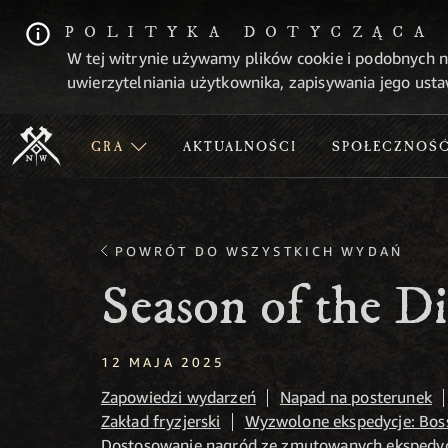
POLITYKA DOTYCZĄCA
W tej witrynie używamy plików cookie i podobnych n
uwierzytelniania użytkownika, zapisywania jego usta
GRA
AKTUALNOŚCI
SPOŁECZNOŚ
POWRÓT DO WSZYSTKICH WYDAŃ
Season of the D
12 MAJA 2025
Zapowiedzi wydarzeń
Napad na posterunek
Zakład fryzjerski
Wyzwolone ekspedycje: Bos
Dostosowanie nagród ze zmutowanych ekspedyc