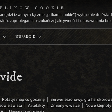
 PLIKÓW COOKIE
arzędzi (zwanych łącznie „plikami cookie”) wyłącznie do świa
wień, zapobiegania oszukańczej aktywności i usprawniania be
Ć
WSPARCIE
ivide
Rotacje map co godzinę
Serwer sezonowy: gra hardkorow
sowie świata
Artefakty
Zmiany w walce
Nowe klejnoty 
ji
Uwagi do poprawek