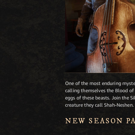
One of the most enduring myster
calling themselves the Blood of
eggs of these beasts. Join the S
creature they call Shah-Neshen.
NEW SEASON P