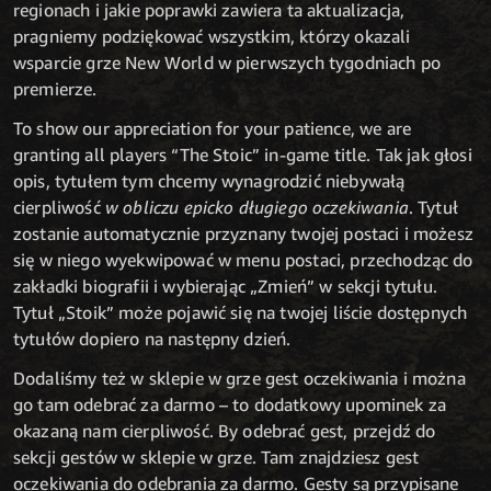
regionach i jakie poprawki zawiera ta aktualizacja,
pragniemy podziękować wszystkim, którzy okazali
wsparcie grze New World w pierwszych tygodniach po
premierze.
To show our appreciation for your patience, we are
granting all players “The Stoic” in-game title. Tak jak głosi
opis, tytułem tym chcemy wynagrodzić niebywałą
cierpliwość
w obliczu epicko długiego oczekiwania
. Tytuł
zostanie automatycznie przyznany twojej postaci i możesz
się w niego wyekwipować w menu postaci, przechodząc do
zakładki biografii i wybierając „Zmień” w sekcji tytułu.
Tytuł „Stoik” może pojawić się na twojej liście dostępnych
tytułów dopiero na następny dzień.
Dodaliśmy też w sklepie w grze gest oczekiwania i można
go tam odebrać za darmo – to dodatkowy upominek za
okazaną nam cierpliwość. By odebrać gest, przejdź do
sekcji gestów w sklepie w grze. Tam znajdziesz gest
oczekiwania do odebrania za darmo. Gesty są przypisane