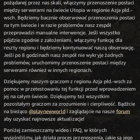
pożądanej przez nas skali, włączymy przenoszenie postaci
między serwerami na świecie Utopia w regionie Azja płd.-
wsch. Będziemy bacznie obserwować przenoszenia postaci
na tym świecie i w razie problemów nasz zespół
przeprowadzi manualne interwencje. Jeśli wszystko
pójdzie zgodnie z założeniami, włączymy funkcję dla
reszty regionu i będziemy kontynuować naszą obserwację.
Jeśli po 8 godzinach nasz zespół nie wykryje żadnych
problemów, uruchomimy przenoszenie postaci między
serwerami również w innych regionach.
Dziękujemy naszym graczom z regionu Azja płd.-wsch za
pomoc w przetestowaniu tej funkcji przed wprowadzeniem
jej na całym świecie. Dziękujemy też wszystkim
pozostałym graczom za zrozumienie i cierpliwość. Bądźcie
na bieżąco
@playnewworld
i zaglądajcie na nasze
forum
aby uzyskać najnowsze aktualizacje!
Poniżej zamieszczamy wideo i FAQ, w których
wyjaśniliśmy, jak działa proces przenoszenia, jakie są jego