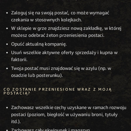
Zaloguj się na swoją postać, co może wymagać
czekania w stosownych kolejkach.
W sklepie w grze znajdziesz nową zakładkę, w której
możesz odebrać żeton przeniesienia postaci.
Opuść aktualną kompanię.
Usuń wszelkie aktywne oferty sprzedaży i kupna w
faktorii.
Twoja postać musi znajdować się w azylu (np. w
osadzie lub posterunku).
CO ZOSTANIE PRZENIESIONE WRAZ Z MOJĄ
POSTACIĄ?
Zachowasz wszelkie cechy uzyskane w ramach rozwoju
postaci (poziom, biegłość w używaniu broni, tytuły
itd.).
Zachowasz cały ekwipunek i magazyn.