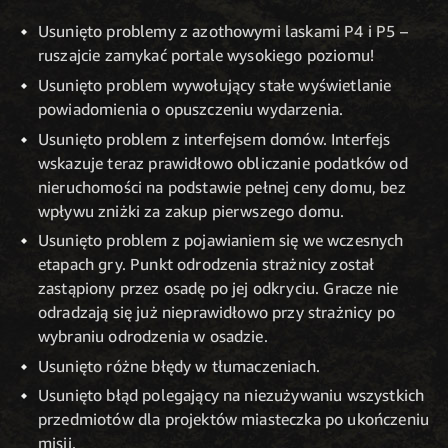
Usunięto problemy z azothowymi laskami P4 i P5 –
ruszajcie zamykać portale wysokiego poziomu!
Usunięto problem wywołujący stałe wyświetlanie
powiadomienia o opuszczeniu wydarzenia.
Usunięto problem z interfejsem domów. Interfejs
wskazuje teraz prawidłowo obliczanie podatków od
nieruchomości na podstawie pełnej ceny domu, bez
wpływu zniżki za zakup pierwszego domu.
Usunięto problem z pojawianiem się we wczesnych
etapach gry. Punkt odrodzenia strażnicy został
zastąpiony przez osadę po jej odkryciu. Gracze nie
odradzają się już nieprawidłowo przy strażnicy po
wybraniu odrodzenia w osadzie.
Usunięto różne błędy w tłumaczeniach.
Usunięto błąd polegający na niezużywaniu wszystkich
przedmiotów dla projektów miasteczka po ukończeniu
misji.