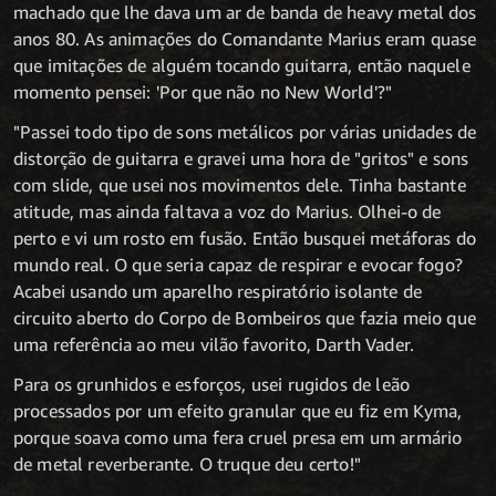
machado que lhe dava um ar de banda de heavy metal dos
anos 80. As animações do Comandante Marius eram quase
que imitações de alguém tocando guitarra, então naquele
momento pensei: 'Por que não no New World'?"
"Passei todo tipo de sons metálicos por várias unidades de
distorção de guitarra e gravei uma hora de "gritos" e sons
com slide, que usei nos movimentos dele. Tinha bastante
atitude, mas ainda faltava a voz do Marius. Olhei-o de
perto e vi um rosto em fusão. Então busquei metáforas do
mundo real. O que seria capaz de respirar e evocar fogo?
Acabei usando um aparelho respiratório isolante de
circuito aberto do Corpo de Bombeiros que fazia meio que
uma referência ao meu vilão favorito, Darth Vader.
Para os grunhidos e esforços, usei rugidos de leão
processados por um efeito granular que eu fiz em Kyma,
porque soava como uma fera cruel presa em um armário
de metal reverberante. O truque deu certo!"