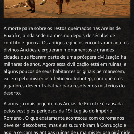
A morte paira sobre os restos queimados nas Areias de
Enxofre, ainda sedenta mesmo depois de séculos de
conflito e guerra. Os antigos egípcios encontraram aqui os
divinos Anciões e ergueram monumentos e grandes
cidades que fizeram parte de uma próspera civilização há
milhares de anos. Agora essa civilização está em ruínas, e
alguns poucos de seus habitantes originais permanecem,
exceto pelo misterioso feiticeiro Imhotep, com quem os
jogadores devem trabalhar para resolver os mistérios do
deserto.
A ameaça mais urgente nas Areias de Enxofre é causada
pelos vestígios perigosos da 19ª Legião do Império
Romano . O que exatamente aconteceu com os romanos
deve ser descoberto, mas eles sucumbiram à Corrupção e
agora cercam as antigas ruínas de uma misteriosa pirâmide