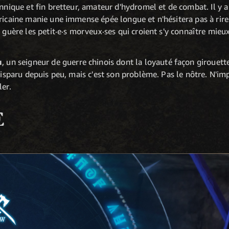
annique et fin bretteur, amateur d'hydromel et de combat. Il y a
africaine manie une immense épée longue et n'hésitera pas à rire
guère les petit·e·s morveux·ses qui croient s'y connaître mieux
u
, un seigneur de guerre chinois dont la loyauté façon girouett
disparu
depuis peu, mais c'est son problème. Pas le nôtre. N'i
ler.
E