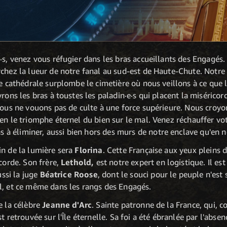
s, venez vous réfugier dans les bras accueillants des Engagés. S
chez la lueur de notre fanal au sud-est de Haute-Chute. Notre
ne cathédrale surplombe le cimetière où nous veillons à ce que 
rons les bras à toustes les paladin·e·s qui placent la miséricor
nous ne vouons pas de culte à une force supérieure. Nous croyons
en le triomphe éternel du bien sur le mal. Venez réchauffer vo
 éliminer, aussi bien hors des murs de notre enclave qu'en no
in de la lumière sera
Florina
. Cette Française aux yeux pleins d
icorde. Son frère,
Lethold,
est notre expert en logistique. Il es
ussi la juge
Béatrice Roose
, dont le souci pour le peuple n'est
l, et ce même dans les rangs des Engagés.
e la célèbre
Jeanne d'Arc
. Sainte patronne de la France, qui, c
t retrouvée sur l'Île éternelle. Sa foi a été ébranlée par l'abse