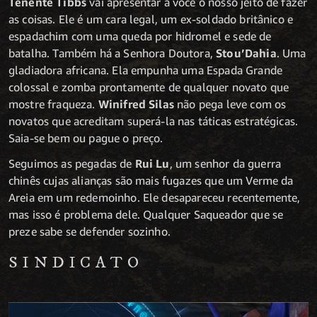
Tenente Tibbs
vai apresentar a você o nosso jeito de fazer
as coisas. Ele é um cara legal, um ex-soldado britânico e
espadachim com uma queda por hidromel e sede de
batalha. Também há a Senhora Doutora,
Stou’Dahia
. Uma
gladiadora africana. Ela empunha uma Espada Grande
colossal e zomba prontamente de qualquer novato que
mostre fraqueza.
Winifred Silas
não pega leve com os
novatos que acreditam superá-la nas táticas estratégicas.
Saia-se bem ou pague o preço.
Seguimos as pegadas de
Rui Lu
, um senhor da guerra
chinês cujas alianças são mais fugazes que um Verme da
Areia em um redemoinho. Ele desapareceu recentemente,
mas isso é problema dele. Qualquer Saqueador que se
preze sabe se defender sozinho.
SINDICATO