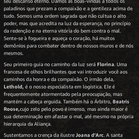
seu descanso eterno. Damos as boas-vindas a todos os
paladinos que prezam a compaixão e a gentileza acima de
tudo. Somos uma ordem sagrada que não cultua o alto
poder, mas que acredita na luz da esperança, no princípio
da redenção e na eterna vitória do bem contra o mal.
Sente-se à fogueira e aqueça o coração, há muitos
demônios para combater dentro de nossos muros e de nós
mesmos.
Seu primeiro guia no caminho da luz será
Florina
. Uma
francesa de olhos brilhantes que vai introduzir você aos
caminhos da honra e da compaíxão. O irmão dela,
Lethold,
é o nosso especialista em logística. Ele é
frequentemente atormentado pela preocupação, mas
mantém a cabeça erguida. Também há o Árbitro,
Beatris
Roose,
cujo zelo pelo povo é imenso, mas ainda maior é
sua determinação em afastar o mal, até mesmo na própria
hierarquia da Aliança.
Sustentamos a crença da ilustre
Joana d’Arc
. A santa