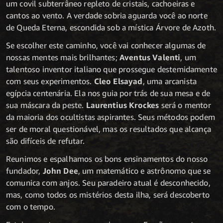
um covil subterrâneo repleto de cristais, cachoeiras e
cantos ao vento. A verdade sobria aguarda você ao norte
de Queda Eterna, escondida sob a mística Árvore de Azoth.
Se escolher este caminho, você vai conhecer algumas de
nossas mentes mais brilhantes;
Aventus Valenti
, um
talentoso inventor italiano que prossegue destemidamente
com seus experimentos.
Cleo Elsayad
, uma arcanista
egípcia centenária. Ela nos guia por trás de sua mesa e de
sua máscara da peste.
Laurentius Krockes
será o mentor
da maioria dos ocultistas aspirantes. Seus métodos podem
ser de moral questionável, mas os resultados que alcança
são difíceis de refutar.
Reunimos e espalhamos os bons ensinamentos do nosso
fundador,
John Dee
, um matemático e astrônomo que se
comunica com anjos. Seu paradeiro atual é desconhecido,
mas, como todos os mistérios desta ilha, será descoberto
com o tempo.