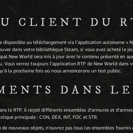
AU CLIENT DU R
era disponible au téléchargement via l’application autonome «
rouver dans votre bibliothèque Steam, si vous avez acheté le jeu
ncipal New World sera mis à jour avec le contenu présenté en a
u. Vous verrez toujours l'application RTP de New World dans v
squ'à la prochaine fois où nous annoncerons un test public.
MENTS DANS LE
ns le RTP, il reçoit différents ensembles d’armures et d’armes
istique principale : CON, DEX, INT, FOC et STR.
n de nouveaux objets, n'ouvrez pas tous les ensembles fournis