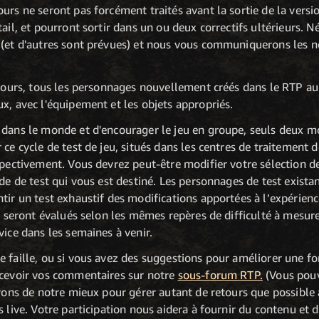
urs ne seront pas forcément traités avant la sortie de la versio
tail, et pourront sortir dans un ou deux correctifs ultérieurs. 
 (et d'autres sont prévues) et nous vous communiquerons les n
etours, tous les personnages nouvellement créés dans le RTP au
x, avec l'équipement et les objets appropriés.
 dans le monde et d'encourager le jeu en groupe, seuls deux m
 ce cycle de test de jeu, situés dans les centres de traitement 
spectivement. Vous devrez peut-être modifier votre sélection d
nde de test qui vous est destiné. Les personnages de test exist
tir un test exhaustif des modifications apportées à l’expérienc
is seront évalués selon les mêmes repères de difficulté à mesu
vice dans les semaines à venir.
e faille, ou si vous avez des suggestions pour améliorer une f
ecevoir vos commentaires sur notre
sous-forum RTP.
(Vous pouv
erons de notre mieux pour gérer autant de retours que possible 
 live. Votre participation nous aidera à fournir du contenu et 