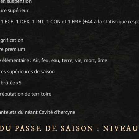
 en suspension
ure supérieur
 1 FCE, 1 DEX, 1 INT, 1 CON et 1 FME (+44 à la statistique res
grification
ire premium
élémentaire : Air, feu, eau, terre, vie, mort, âme
res supérieures de saison
 brûlée x5
réputation de territoire
ntelets du néant Cavité d'hercyne
U PASSE DE SAISON : NIVEAUX