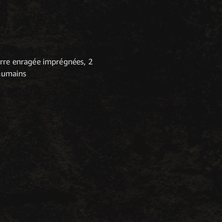
erre enragée imprégnées, 2
-humains