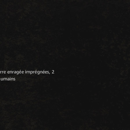
erre enragée imprégnées, 2
-humains