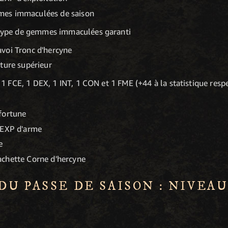
es immaculées de saison
type de gemmes immaculées garanti
voi Tronc d'hercyne
iture supérieur
 1 FCE, 1 DEX, 1 INT, 1 CON et 1 FME (+44 à la statistique res
fortune
'EXP d'arme
e
chette Corne d'hercyne
U PASSE DE SAISON : NIVEAUX