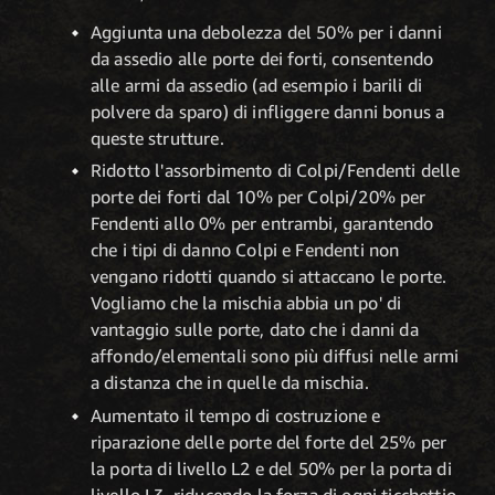
Aggiunta una debolezza del 50% per i danni
da assedio alle porte dei forti, consentendo
alle armi da assedio (ad esempio i barili di
polvere da sparo) di infliggere danni bonus a
queste strutture.
Ridotto l'assorbimento di Colpi/Fendenti delle
porte dei forti dal 10% per Colpi/20% per
Fendenti allo 0% per entrambi, garantendo
che i tipi di danno Colpi e Fendenti non
vengano ridotti quando si attaccano le porte.
Vogliamo che la mischia abbia un po' di
vantaggio sulle porte, dato che i danni da
affondo/elementali sono più diffusi nelle armi
a distanza che in quelle da mischia.
Aumentato il tempo di costruzione e
riparazione delle porte del forte del 25% per
la porta di livello L2 e del 50% per la porta di
livello L3, riducendo la forza di ogni ticchettio