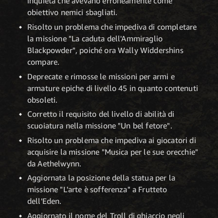
inquieta che avevano erroneamente come
obiettivo nemici sbagliati.
Risolto un problema che impediva di completare
la missione "La caduta dell'Ammiraglio
Blackpowder", poiché ora Wally Widdershins
compare.
Deprecate e rimosse le missioni per armi e
armature epiche di livello 45 in quanto contenuti
obsoleti.
Corretto il requisito del livello di abilità di
scuoiatura nella missione "Un bel fetore".
Risolto un problema che impediva ai giocatori di
acquisire la missione "Musica per le sue orecchie"
da Aethelwynn.
Aggiornata la posizione della statua per la
missione "L'arte è sofferenza" a Frutteto
dell'Eden.
Aggiornato il nome del Troll di ghiaccio negli