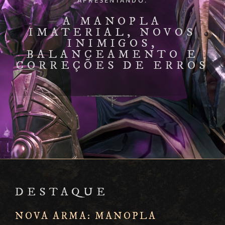
APRESENTANDO:
A MANOPLA
IMATERIAL, NOVOS
INIMIGOS,
BALANCEAMENTO E
CORREÇÕES DE ERROS
DESTAQUE
NOVA ARMA: MANOPLA