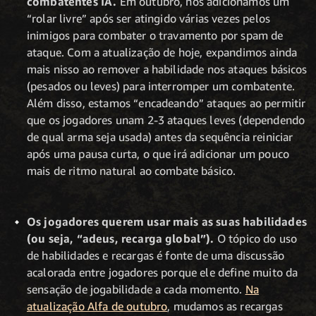
combatentes IA.
Em outubro, nós adicionamos um
“rolar livre” após ser atingido várias vezes pelos
inimigos para combater o travamento por spam de
ataque. Com a atualização de hoje, expandimos ainda
mais nisso ao remover a habilidade nos ataques básicos
(pesados ou leves) para interromper um combatente.
Além disso, estamos “encadeando” ataques ao permitir
que os jogadores unam 2-3 ataques leves (dependendo
de qual arma seja usada) antes da sequência reiniciar
após uma pausa curta, o que irá adicionar um pouco
mais de ritmo natural ao combate básico.
Os jogadores querem usar mais as suas habilidades
(ou seja, “adeus, recarga global”).
O tópico do uso
de habilidades e recargas é fonte de uma discussão
acalorada entre jogadores porque ele define muito da
sensação de jogabilidade a cada momento.
Na
atualização Alfa de outubro
, mudamos as recargas